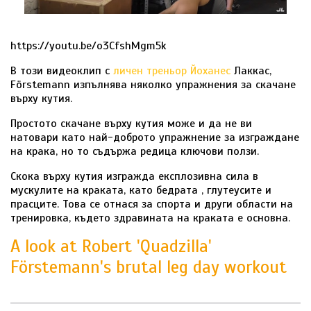
https://youtu.be/o3CfshMgm5k
В този видеоклип с
личен треньор Йоханес
Лаккас,
Förstemann изпълнява няколко упражнения за скачане
върху кутия.
Простото скачане върху кутия може и да не ви
натовари като най-доброто упражнение за изграждане
на крака, но то съдържа редица ключови ползи.
Скока върху кутия изгражда експлозивна сила в
мускулите на краката, като бедрата , глутеусите и
прасците. Това се отнася за спорта и други области на
тренировка, където здравината на краката е основна.
A look at Robert 'Quadzilla'
Förstemann's brutal leg day workout