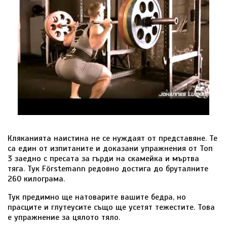
Кляканията наистина не се нуждаят от представяне. Те
са един от изпитаните и доказани упражнения от Топ
3 заедно с пресата за гърди на скамейка и мъртва
тяга. Тук Förstemann редовно достига до бруталните
260 килограма.
Тук предимно ще натоварите вашите бедра, но
прасците и глутеусите също ще усетят тежестите. Това
е упражнение за цялото тяло.