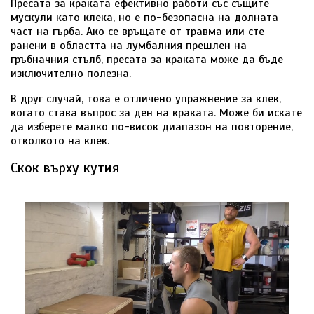
Пресата за краката ефективно работи със същите
мускули като клека, но е по-безопасна на долната
част на гърба. Ако се връщате от травма или сте
ранени в областта на лумбалния прешлен на
гръбначния стълб, пресата за краката може да бъде
изключително полезна.
В друг случай, това е отличено упражнение за клек,
когато става въпрос за ден на краката. Може би искате
да изберете малко по-висок диапазон на повторение,
отколкото на клек.
Скок върху кутия