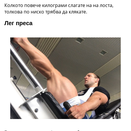
Колкото повече килограми слагате на на лоста,
толкова по ниско трябва да клякате.
Лег преса