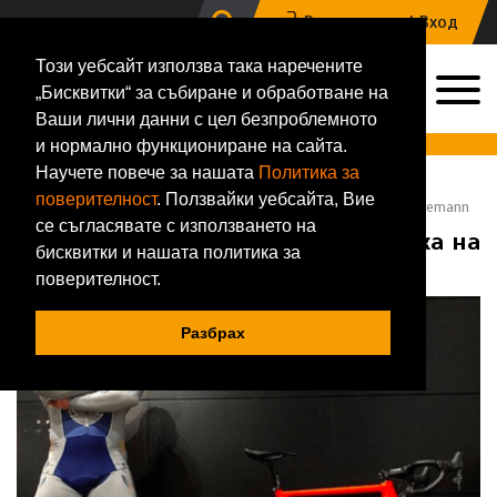
Регистрация |
Вход
Този уебсайт използва така наречените
0
„Бисквитки“ за събиране и обработване на
0884 133 648
Ваши лични данни с цел безпроблемното
Онлайн магазин за хранителни добавки и фитнес аксесоари
и нормално функциониране на сайта.
Научете повече за нашата
Политика за
Начало
Блог
поверителност
. Ползвайки уебсайта, Вие
Поглед към бруталната тренировка на Робърт 'Quadzilla' Förstemann
се съгласявате с използването на
Поглед към бруталната тренировка на
бисквитки и нашата политика за
Робърт 'Quadzilla' Förstemann
поверителност.
Разбрах