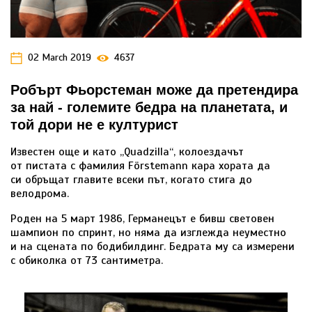
02 March 2019
4637
Робърт Фьорстеман може да претендира
за най - големите бедра на планетата, и
той дори не е културист
Известен още и като „Quadzilla“, колоездачът
от пистата с фамилия Förstemann кара хората да
си обръщат главите всеки път, когато стига до
велодрома.
Роден на 5 март 1986, Германецът е бивш световен
шампион по спринт, но няма да изглежда неуместно
и на сцената по бодибилдинг. Бедрата му са измерени
с обиколка от 73 сантиметра.