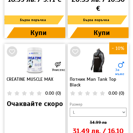
€
Бърза поръчка
Бърза поръчка
Купи
Купи
- 10%
НОВО
Унисекс
За
мъже
CREATINE MUSCLE MAX
Потник Man Tank Top
Black
0.00
(
0
)
0.00
(
0
)
Очаквайте скоро
Размер
34.99 лв
31.49 лв. / 16.10