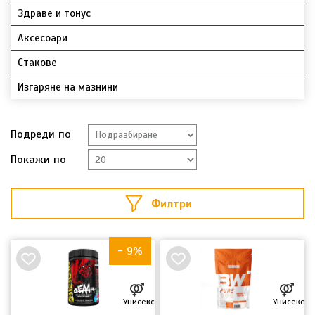
Здраве и тонус
Аксесоари
Стакове
Изгаряне на мазнини
Подреди по
Покажи по
Филтри
НОВО
- 9%
Унисекс
Унисекс