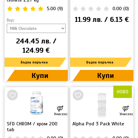
Isolate 2.27 kg
5.00
(
9
)
0.00
(
0
)
11.99 лв. / 6.13 €
Вкус
244.45 лв. /
124.99 €
Бърза поръчка
Бърза поръчка
Купи
Купи
НОВО
Унисекс
Унисекс
SFD CHROM / хром 200
Alpha Pod 3 Pack White
tab