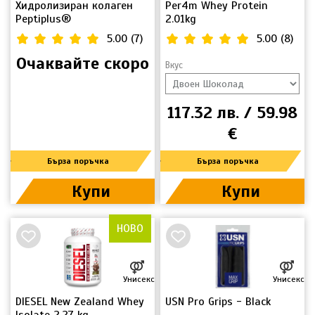
Хидролизиран колаген
Per4m Whey Protein
Peptiplus®
2.01kg
5.00
(
7
)
5.00
(
8
)
Очаквайте скоро
Вкус
117.32 лв. / 59.98
€
Бърза поръчка
Бърза поръчка
Купи
Купи
НОВО
Унисекс
Унисекс
DIESEL New Zealand Whey
USN Pro Grips - Black