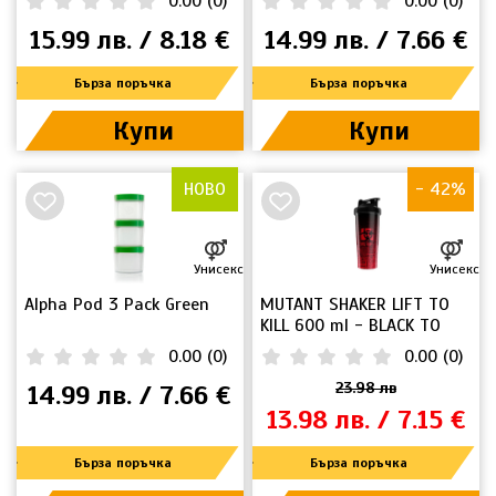
0.00
(
0
)
0.00
(
0
)
15.99 лв. / 8.18 €
14.99 лв. / 7.66 €
Бърза поръчка
Бърза поръчка
Купи
Купи
НОВО
- 42%
НОВО
Унисекс
Унисекс
Alpha Pod 3 Pack Green
MUTANT SHAKER LIFT TO
KILL 600 ml - BLACK TO
RED
0.00
(
0
)
0.00
(
0
)
14.99 лв. / 7.66 €
23.98 лв
13.98 лв. / 7.15 €
Бърза поръчка
Бърза поръчка