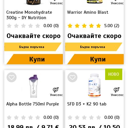
Унисекс
Унисекс
Creatine Monohydrate
Warrior Amino Blast
300g - DY Nutrition
0.00
(
0
)
5.00
(
2
)
Очаквайте скоро
Очаквайте скоро
Бърза поръчка
Бърза поръчка
Купи
Купи
НОВО
Унисекс
Унисекс
Alpha Bottle 750ml Purple
SFD D3 + K2 90 tab
0.00
(
0
)
0.00
(
0
)
18.99 лв. / 9.71 €
20.53 лв. / 10.50