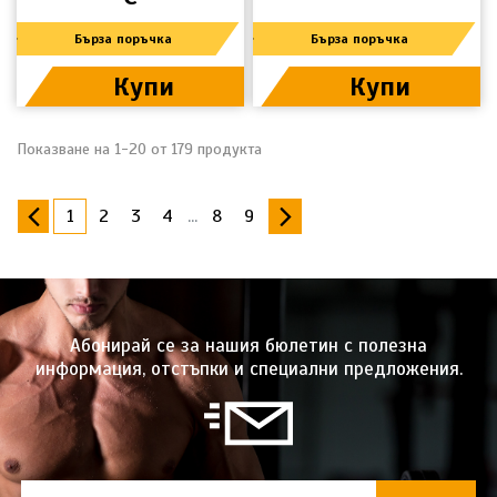
Бърза поръчка
Бърза поръчка
Купи
Купи
Показване на 1-20 от 179 продукта
1
2
3
4
...
8
9
Абонирай се за нашия бюлетин с полезна
информация, отстъпки и специални предложения.