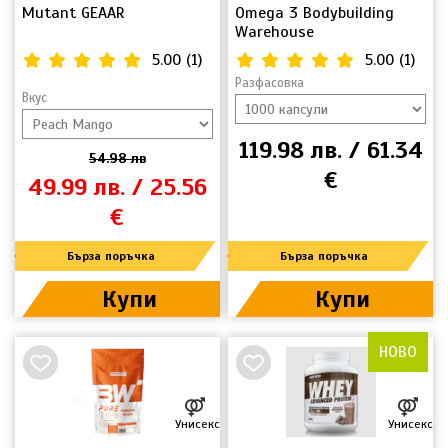
Mutant GEAAR
Omega 3 Bodybuilding
Warehouse
5.00
(
1
)
5.00
(
1
)
Разфасовка
Вкус
119.98 лв. / 61.34
54.98 лв
€
49.99 лв. / 25.56
€
Бърза поръчка
Бърза поръчка
Купи
Купи
НОВО
Унисекс
Унисекс