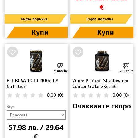
€
Бърза поръчка
Бърза поръчка
Купи
Купи
Унисекс
Унисекс
HIT BCAA 10:1:1 400g DY
Whey Protein Shadowhey
Nutrition
Concentrate 2Kg, 66
Servings
0.00
(
0
)
0.00
(
0
)
Очаквайте скоро
Вкус
57.98 лв. / 29.64
€