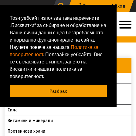
Регистрация |
Вход
Този уебсайт използва така наречените
0
„Бисквитки“ за събиране и обработване на
0884 133 648
Ваши лични данни с цел безпроблемното
Онлайн магазин за хранителни добавки и фитнес аксесоари
и нормално функциониране на сайта.
Научете повече за нашата
Политика за
Начало
Магазин
Всички продукти
поверителност
. Ползвайки уебсайта, Вие
се съгласявате с използването на
ВСИЧКИ КАТЕГОРИИ
бисквитки и нашата политика за
поверителност.
Протеини
Аминокиселини
Разбрах
За дами
Сила
Витамини и минерали
Протеинови храни