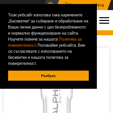
Регистрация |
Вход
Този уебсайт използва така наречените
0
„Бисквитки“ за събиране и обработване на
0884 133 648
Ваши лични данни с цел безпроблемното
Онлайн магазин за хранителни добавки и фитнес аксесоари
и нормално функциониране на сайта.
Научете повече за нашата
Политика за
Начало
За дами
Аксесоари
Шейкъри
Alpha Designs
Alpha Bottle 750ml Purple
поверителност
. Ползвайки уебсайта, Вие
се съгласявате с използването на
бисквитки и нашата политика за
поверителност.
Разбрах