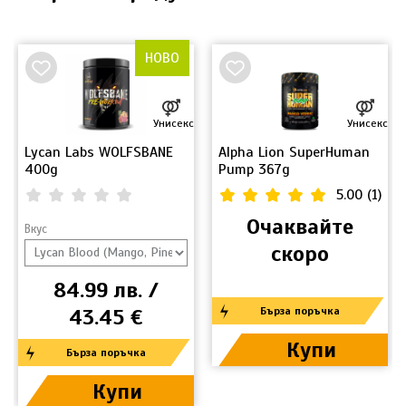
НОВО
Унисекс
Унисекс
Lycan Labs WOLFSBANE
Alpha Lion SuperHuman
400g
Pump 367g
5.00
(
1
)
0.00
(
0
)
Очаквайте
Вкус
скоро
84.99 лв. /
43.45 €
Бърза поръчка
Купи
Бърза поръчка
Купи