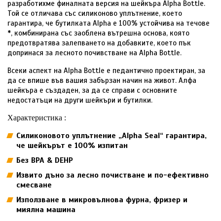
разработихме финалната версия на шейкъра Alpha Bottle.
Той се отличава със силиконово уплътнение, което
гарантира, че бутилката Alpha е 100% устойчива на течове
*, комбинирана със заоблена вътрешна основа, която
предотвратява залепването на добавките, което пък
допринася за лесното почивстване на Alpha Bottle.
Всеки аспект на Alpha Bottle е педантично проектиран, за
да се впише във вашия забързан начин на живот. Алфа
шейкъра е създаден, за да се справи с основните
недостатъци на други шейкъри и бутилки.
Характеристика :
Силиконовото уплътнение „Alpha Seal“ гарантира,
че шейкърът е 100% изпитан
Без BPA & DEHP
Извито дъно за лесно почистване и по-ефективно
смесване
Използване в микровълнова фурна, фризер и
миялна машина