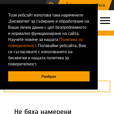
Регистрация |
Вход
Този уебсайт използва така наречените
0
„Бисквитки“ за събиране и обработване на
0884 133 648
Ваши лични данни с цел безпроблемното
Онлайн магазин за хранителни добавки и фитнес аксесоари
и нормално функциониране на сайта.
Научете повече за нашата
Политика за
Начало
Магазин
Протеинови храни
Смес за палачинки
поверителност
. Ползвайки уебсайта, Вие
Смес за палачинки
се съгласявате с използването на
бисквитки и нашата политика за
Подреди по
поверителност.
Покажи по
Разбрах
Филтри
Не бяха намерени