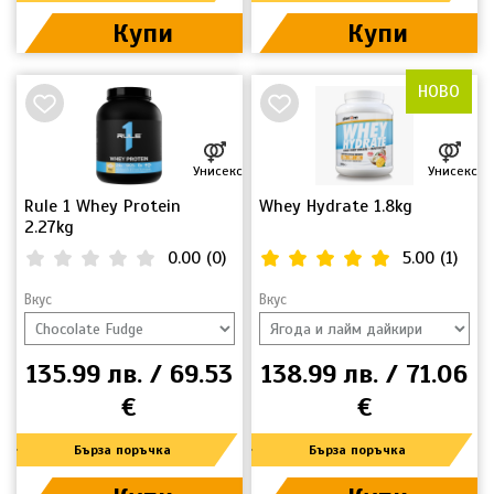
Купи
Купи
НОВО
Унисекс
Унисекс
Rule 1 Whey Protein
Whey Hydrate 1.8kg
2.27kg
0.00
(
0
)
5.00
(
1
)
Вкус
Вкус
135.99 лв. / 69.53
138.99 лв. / 71.06
€
€
Бърза поръчка
Бърза поръчка