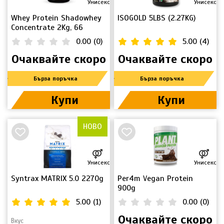
Унисекс
Унисекс
Whey Protein Shadowhey
ISOGOLD 5LBS (2.27KG)
Concentrate 2Kg, 66
Servings
0.00
(
0
)
5.00
(
4
)
Очаквайте скоро
Очаквайте скоро
Бърза поръчка
Бърза поръчка
Купи
Купи
НОВО
Унисекс
Унисекс
Syntrax MATRIX 5.0 2270g
Per4m Vegan Protein
900g
5.00
(
1
)
0.00
(
0
)
Очаквайте скоро
Вкус