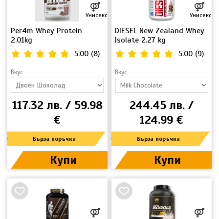
Унисекс
Унисекс
Per4m Whey Protein
DIESEL New Zealand Whey
2.01kg
Isolate 2.27 kg
5.00
(
8
)
5.00
(
9
)
Вкус
Вкус
117.32 лв. / 59.98
244.45 лв. /
€
124.99 €
Бърза поръчка
Бърза поръчка
Купи
Купи