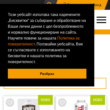
Регистрация |
Вход
Този уебсайт използва така наречените
0
„Бисквитки“ за събиране и обработване на
0884 133 648
Ваши лични данни с цел безпроблемното
Онлайн магазин за хранителни добавки и фитнес аксесоари
и нормално функциониране на сайта.
Научете повече за нашата
Политика за
Начало
Магазин
За дами
Протеини
поверителност
. Ползвайки уебсайта, Вие
Протеини
се съгласявате с използването на
бисквитки и нашата политика за
Подреди по
поверителност.
Покажи по
Разбрах
Филтри
НОВО
НОВО