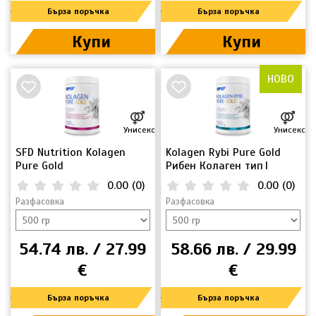
Бърза поръчка
Бърза поръчка
Купи
Купи
НОВО
Унисекс
Унисекс
SFD Nutrition Kolagen
Kolagen Rybi Pure Gold
Pure Gold
Рибен Колаген тип I
0.00
(
0
)
0.00
(
0
)
Разфасовка
Разфасовка
54.74 лв. / 27.99
58.66 лв. / 29.99
€
€
Бърза поръчка
Бърза поръчка