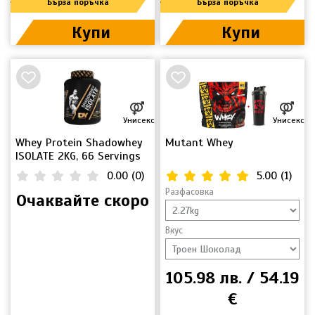
Бърза поръчка
Бърза поръчка
Купи
Купи
Унисекс
Унисекс
Whey Protein Shadowhey
Mutant Whey
ISOLATE 2KG, 66 Servings
0.00
(
0
)
5.00
(
1
)
Разфасовка
Очаквайте скоро
Вкус
105.98 лв. / 54.19
€