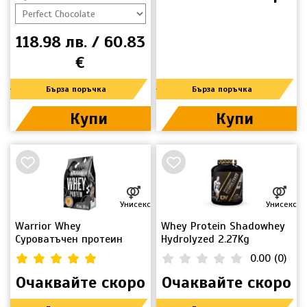
118.98 лв. / 60.83
€
Бърза поръчка
Бърза поръчка
Купи
Купи
Унисекс
Унисекс
Warrior Whey
Whey Protein Shadowhey
Суроватъчен протеин
Hydrolyzed 2.27Kg
0.00
(
0
)
4.93
(
14
)
Очаквайте скоро
Очаквайте скоро