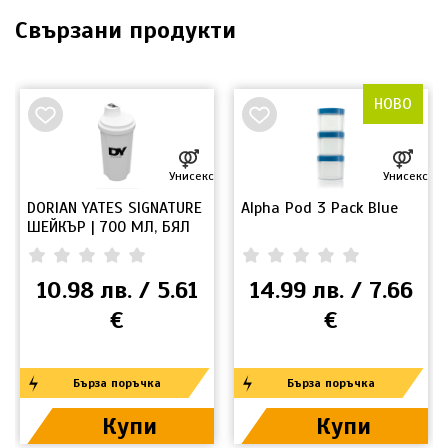
Свързани продукти
НОВО
Унисекс
Унисекс
DORIAN YATES SIGNATURE
Alpha Pod 3 Pack Blue
ШЕЙКЪР | 700 МЛ, БЯЛ
0.00
(
0
)
0.00
(
0
)
10.98 лв. / 5.61
14.99 лв. / 7.66
€
€
Бърза поръчка
Бърза поръчка
Купи
Купи