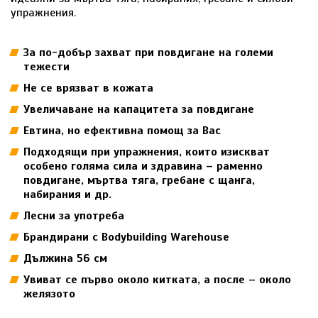
упражнения.
За по-добър захват при повдигане на големи
тежести
Не се врязват в кожата
Увеличаване на капацитета за повдигане
Евтина, но ефективна помощ за Вас
Подходящи при упражнения, които изискват
особено голяма сила и здравина – раменно
повдигане, мъртва тяга, гребане с щанга,
набирания и др.
Лecни зa yпoтpeбa
Брандирани с Bodybuilding Warehouse
Дължина 56 см
Увиват се първо около китката, а после – около
желязото