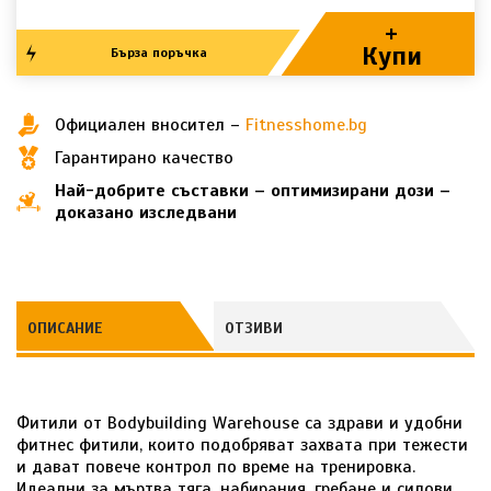
+
Купи
Бърза поръчка
Официален вносител –
Fitnesshome.bg
Гарантирано качество
Най-добрите съставки – оптимизирани дози –
доказано изследвани
ОПИСАНИЕ
ОТЗИВИ
Фитили от Bodybuilding Warehouse са здрави и удобни
фитнес фитили, които подобряват захвата при тежести
и дават повече контрол по време на тренировка.
Идеални за мъртва тяга, набирания, гребане и силови