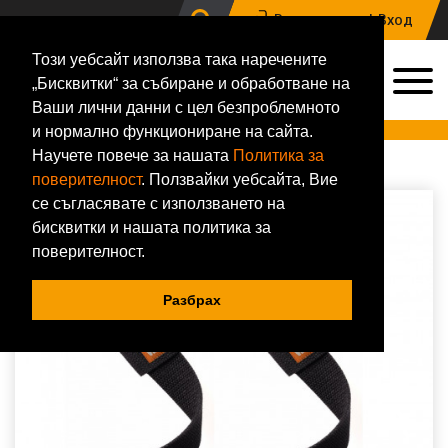
Регистрация |
Вход
Този уебсайт използва така наречените
0
„Бисквитки“ за събиране и обработване на
0884 133 648
Ваши лични данни с цел безпроблемното
Онлайн магазин за хранителни добавки и фитнес аксесоари
и нормално функциониране на сайта.
Научете повече за нашата
Политика за
Начало
Аксесоари
BodyBuilding Warehouse
Фитили Bodybuilding Warehouse
поверителност
. Ползвайки уебсайта, Вие
се съгласявате с използването на
бисквитки и нашата политика за
поверителност.
Разбрах