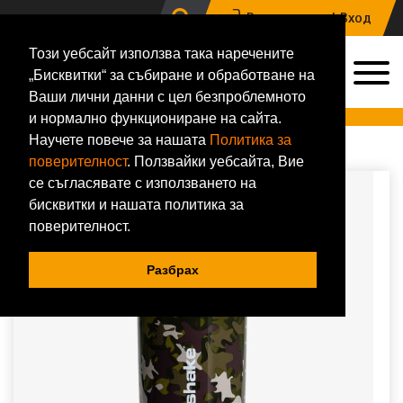
Регистрация |
Вход
Този уебсайт използва така наречените
0
„Бисквитки“ за събиране и обработване на
0884 133 648
Ваши лични данни с цел безпроблемното
Онлайн магазин за хранителни добавки и фитнес аксесоари
и нормално функциониране на сайта.
Научете повече за нашата
Политика за
Начало
Аксесоари
Шейкъри
SmartShake
SmartShake Revive Camo Green
поверителност
. Ползвайки уебсайта, Вие
се съгласявате с използването на
бисквитки и нашата политика за
поверителност.
Разбрах