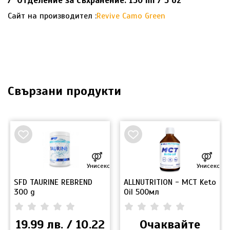
/ Отделение за съхранение: 150 ml / 5 oz
Сайт на производител :
Revive Camo Green
Свързани продукти
Унисекс
Унисекс
SFD TAURINE REBREND
ALLNUTRITION - MCT Keto
GL
300 g
Oil 500мл
Ru
0.00
(
0
)
0.00
(
0
)
19.99 лв. / 10.22
Очаквайте
3