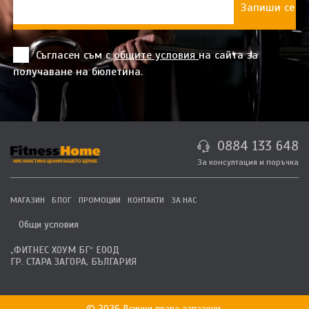
Съгласен съм с
общите условия
на сайта за
получаване на бюлетина.
0884 133 648
За консултация и поръчка
МАГАЗИН
БЛОГ
ПРОМОЦИИ
КОНТАКТИ
ЗА НАС
Общи условия
„ФИТНЕС ХОУМ БГ“ ЕООД
ГР. СТАРА ЗАГОРА, БЪЛГАРИЯ
© 2026 Всички права запазени.