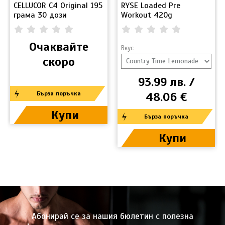
CELLUCOR C4 Original 195
RYSE Loaded Pre
грама 30 дози
Workout 420g
0.00
(
0
)
0.00
(
0
)
Очаквайте
Вкус
скоро
93.99 лв. /
48.06 €
Бърза поръчка
Купи
Бърза поръчка
Купи
Абонирай се за нашия бюлетин с полезна