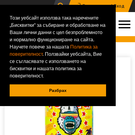
Регистрация |
Вход
Този уебсайт използва така наречените
0
„Бисквитки“ за събиране и обработване на
0884 133 648
Ваши лични данни с цел безпроблемното
Онлайн магазин за хранителни добавки и фитнес аксесоари
и нормално функциониране на сайта.
Научете повече за нашата
Политика за
Начало
Сила
Предтренировъчни и енергийни
Gorillalpha
Gorillalpha Ibiza Juice Remix 480g
поверителност
. Ползвайки уебсайта, Вие
се съгласявате с използването на
бисквитки и нашата политика за
поверителност.
Разбрах