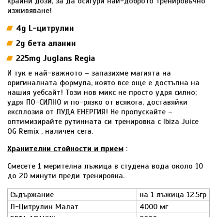
крайни дози, за да осигури най-доброто тренировъчно
изживяване!
4g L-цитрулин
2g бета аланин
225mg Juglans Regia
И тук е най-важното – запазихме магията на
оригиналната формула, която все още е достъпна на
нашия уебсайт! Този нов микс не просто удря силно;
удря ПО-СИЛНО и по-рязко от всякога, доставяйки
експлозия от ЛУДА ЕНЕРГИЯ! Не пропускайте –
оптимизирайте рутинната си тренировка с Ibiza Juice
OG Remix , наличен сега.
Хранителни стойности и прием
:
Смесете 1 мерителна лъжица в студена вода около 10
до 20 минути преди тренировка.
Съдържание
на 1 лъжица 12.5гр
Л-Цитрулин Малат
4000 мг