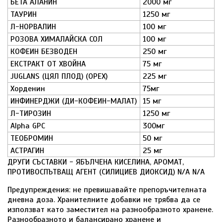
БЕТА АЛАНИН
2000 мг
ТАУРИН
1250 мг
Л-НОРВАЛИН
100 мг
РОЗОВА ХИМАЛАЙСКА СОЛ
100 мг
КОФЕИН БЕЗВОДЕН
250 мг
ЕКСТРАКТ ОТ ХВОЙНА
75 мг
JUGLANS (ЦЯЛ ПЛОД) (ОРЕХ)
225 мг
Хорденин
75мг
ИНФИНЕРДЖИ (ДИ-КОФЕИН-МАЛАТ)
15 мг
Л-ТИРОЗИН
1250 мг
Alpha GPC
300мг
ТЕОБРОМИН
50 мг
АСТРАГИН
25 мг
ДРУГИ СЪСТАВКИ - ЯБЪЛЧЕНА КИСЕЛИНА, АРОМАТ,
ПРОТИВОСПЪТВАЩ АГЕНТ (СИЛИЦИЕВ ДИОКСИД) N/A N/A
Предупреждения: не превишавайте препоръчителната
дневна доза. Хранителните добавки не трябва да се
използват като заместител на разнообразното хранене.
Разнообразното и балансирано хранене и