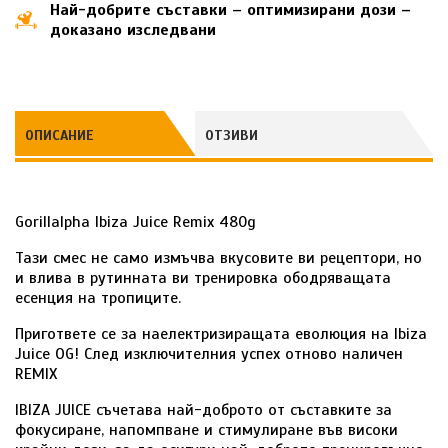
Най-добрите съставки – оптимизирани дози –
доказано изследвани
ОПИСАНИЕ
ОТЗИВИ
Gorillalpha Ibiza Juice Remix 480g
Тази смес не само измъчва вкусовите ви рецептори, но
и влива в рутинната ви тренировка ободряващата
есенция на тропиците.
Пригответе се за наелектризиращата еволюция на Ibiza
Juice OG! След изключителния успех отново наличен
REMIX
IBIZA JUICE съчетава най-доброто от съставките за
фокусиране, напомпване и стимулиране във високи