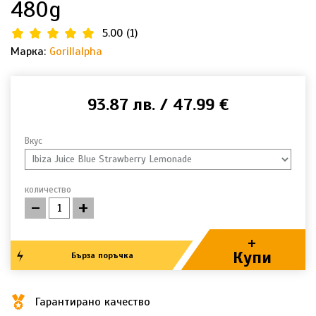
480g
5.00
(
1
)
Марка:
Gorillalpha
93.87 лв. / 47.99 €
Вкус
количество
-
+
+
Купи
Бърза поръчка
Гарантирано качество