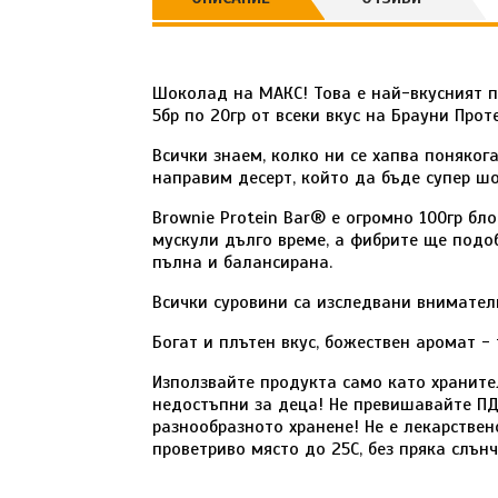
Шоколад на МАКС! Това е най-вкусният пр
5бр по 20гр от всеки вкус на Брауни Прот
Всички знаем, колко ни се хапва понякога
направим десерт, който да бъде супер ш
Brownie Protein Bar® е огромно 100гр бл
мускули дълго време, а фибрите ще подо
пълна и балансирана.
Всички суровини са изследвани внимател
Богат и плътен вкус, божествен аромат - 
Използвайте продукта само като храните
недостъпни за деца! Не превишавайте ПД
разнообразното хранене! Не е лекарствен
проветриво място до 25С, без пряка слън