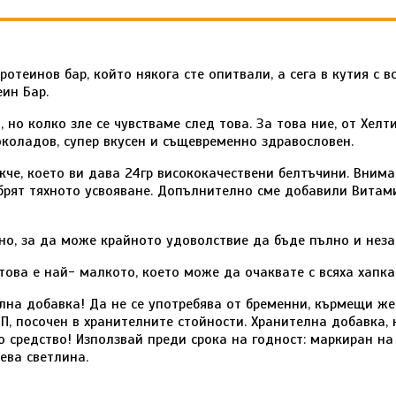
отеинов бар, който някога сте опитвали, а сега в кутия с в
еин Бар.
, но колко зле се чувстваме след това. За това ние, от Хел
околадов, супер вкусен и същевременно здравословен.
окче, което ви дава 24гр висококачествени белтъчини. Вни
брят тяхното усвояване. Допълнително сме добавили Витам
но, за да може крайното удоволствие да бъде пълно и неза
товa е най- малкото, което може да очаквате с всяха хапка 
лна добавка! Да не се употребява от бременни, кърмещи же
П, посочен в хранителните стойности. Хранителна добавка,
о средство! Използвай преди срока на годност: маркиран на
чева светлина.