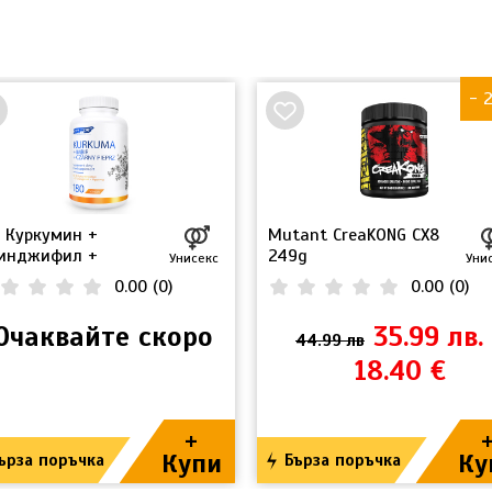
- 
 Куркумин +
Mutant CreaKONG CX8
инджифил +
249g
Унисекс
Уни
ерин 180 таб
0.00
(
0
)
0.00
(
0
)
Очаквайте скоро
35.99 лв.
44.99 лв
18.40 €
+
Купи
Ку
ърза поръчка
Бърза поръчка