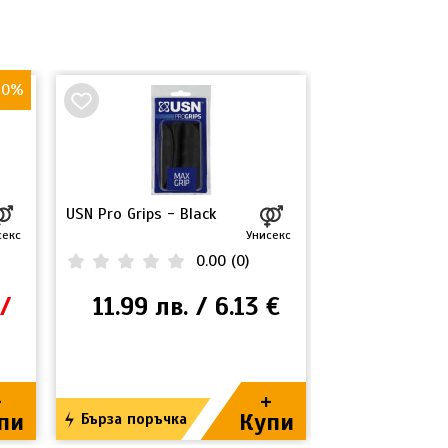
20%
USN Pro Grips - Black
Екстракт Tribul
terrestris 360
секс
Унисекс
Buzdyganek Na
0.00
(
0
)
 /
11.99 лв. / 6.13 €
46.92 лв
+
+
пи
Купи
Бърза поръчка
Бърза поръч