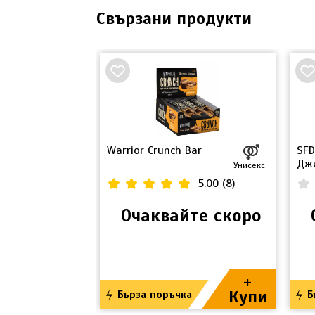
Свързани продукти
Warrior Crunch Bar
SFD
10g
Дж
Унисекс
Унисекс
Пип
0.00
(
0
)
5.00
(
8
)
те скоро
Очаквайте скоро
+
+
Купи
Купи
а
Бърза поръчка
Б