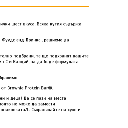
сички шест вкуса. Всяка кутия съдържа
ти Фуудс енд Дринкс , решихме да
мателно подбрани, те ще подхранят вашите
ин С и Калций, за да бъде формулата
бравимо.
от Brownie Protein Bar®.
ни и деца! Да се пази на места
 която не може да замести
 опаковката/L. Съхранявайте на сухо и