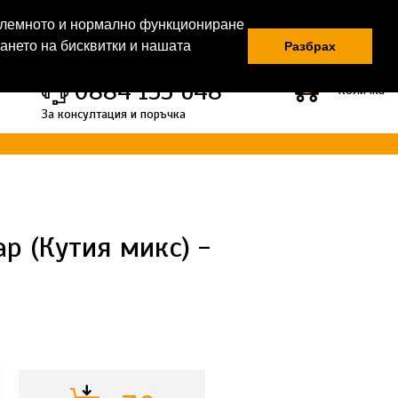
облемното и нормално функциониране
Регистрация |
Вход
ването на бисквитки и нашата
Разбрах
0
0884 133 648
Количка
За консултация и поръчка
р (Кутия микс) -