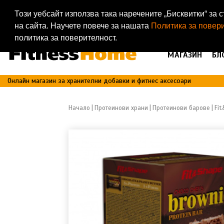
19203
Този уебсайт използва така наречените „Бисквитки“ з
Доволни клиенти
на сайта. Научете повече за нашата
Политика за повер
политика за поверителност.
МАГАЗИН
БЛ
Онлайн магазин за хранителни добавки и фитнес аксесоари
Начало
Протеинови храни
Протеинови барове
Fi