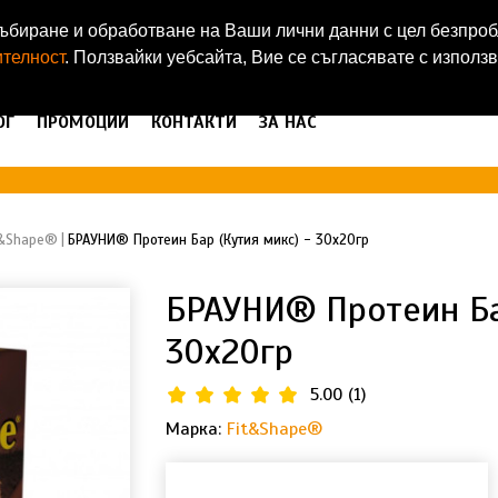
а събиране и обработване на Ваши лични данни с цел безпр
ителност
. Ползвайки уебсайта, Вие се съгласявате с използ
ОГ
ПРОМОЦИИ
КОНТАКТИ
ЗА НАС
t&Shape®
БРАУНИ® Протеин Бар (Кутия микс) - 30х20гр
БРАУНИ® Протеин Ба
30х20гр
5.00
(
1
)
Марка:
Fit&Shape®