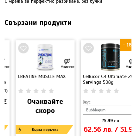
С мрежа за перфектно разбиване, без бучки
Свързани продукти
- 18%
Унисекс
Унисекс
CREATINE MUSCLE MAX
Cellucor C4 Ultimate 20
Servings 508g
0.00
(
0
)
0.00
(
0
)
Очаквайте
Вкус
скоро
75.99 лв
62.56 лв. / 31.99
Бърза поръчка