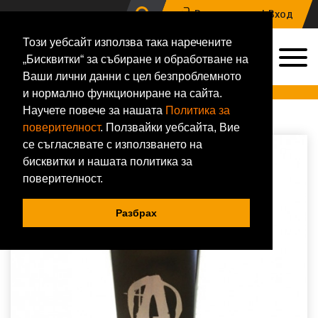
Регистрация |
Вход
Този уебсайт използва така наречените
0
„Бисквитки“ за събиране и обработване на
0884 133 648
Ваши лични данни с цел безпроблемното
Онлайн магазин за хранителни добавки и фитнес аксесоари
и нормално функциониране на сайта.
Научете повече за нашата
Политика за
Начало
Аксесоари
Шейкъри
Universal Animal
Animal Shaker 600ml Black
поверителност
. Ползвайки уебсайта, Вие
се съгласявате с използването на
бисквитки и нашата политика за
поверителност.
Разбрах