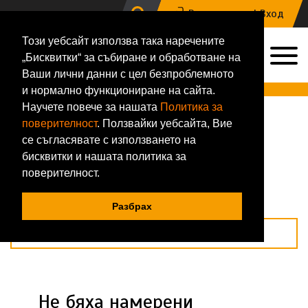
Регистрация |
Вход
Този уебсайт използва така наречените
0
„Бисквитки“ за събиране и обработване на
0884 133 648
Ваши лични данни с цел безпроблемното
Онлайн магазин за хранителни добавки и фитнес аксесоари
и нормално функциониране на сайта.
Научете повече за нашата
Политика за
Начало
Магазин
Ript Performance
поверителност
. Ползвайки уебсайта, Вие
Ript Performance
се съгласявате с използването на
бисквитки и нашата политика за
Подреди по
поверителност.
Покажи по
Разбрах
Филтри
Не бяха намерени