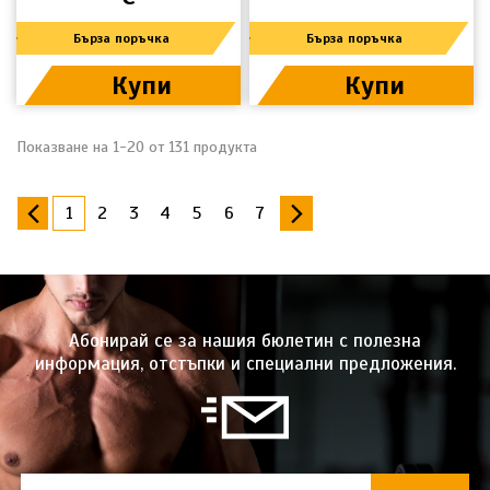
Бърза поръчка
Бърза поръчка
Купи
Купи
Показване на 1-20 от 131 продукта
1
2
3
4
5
6
7
Абонирай се за нашия бюлетин с полезна
информация, отстъпки и специални предложения.