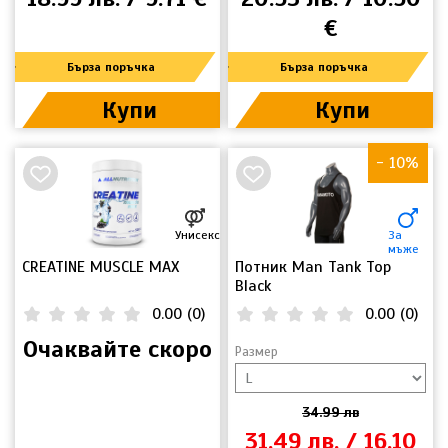
€
Бърза поръчка
Бърза поръчка
Купи
Купи
- 10%
НОВО
Унисекс
За
мъже
CREATINE MUSCLE MAX
Потник Man Tank Top
Black
0.00
(
0
)
0.00
(
0
)
Очаквайте скоро
Размер
34.99 лв
31.49 лв. / 16.10