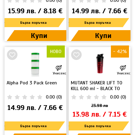
0.00
(
0
)
0.00
(
0
)
15.99 лв. / 8.18 €
14.99 лв. / 7.66 €
Бърза поръчка
Бърза поръчка
Купи
Купи
НОВО
- 42%
НОВО
Унисекс
Унисекс
Alpha Pod 3 Pack Green
MUTANT SHAKER LIFT TO
KILL 600 ml - BLACK TO
RED
0.00
(
0
)
0.00
(
0
)
14.99 лв. / 7.66 €
23.98 лв
13.98 лв. / 7.15 €
Бърза поръчка
Бърза поръчка