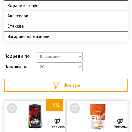
Здраве и тонус
Аксесоари
Стакове
Изгаряне на мазнини
Подреди по
Покажи по
Филтри
НОВО
- 9%
Унисекс
Унисекс