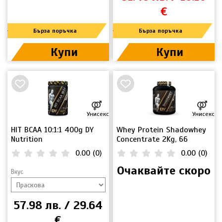
€
Бърза поръчка
Бърза поръчка
Купи
Купи
Унисекс
Унисекс
HIT BCAA 10:1:1 400g DY
Whey Protein Shadowhey
Nutrition
Concentrate 2Kg, 66
Servings
0.00
(
0
)
0.00
(
0
)
Очаквайте скоро
Вкус
57.98 лв. / 29.64
€