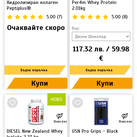
Хидролизиран колаген
Per4m Whey Protein
Peptiplus®
2.01kg
5.00
(
7
)
5.00
(
8
)
Очаквайте скоро
Вкус
117.32 лв. / 59.98
€
Бърза поръчка
Бърза поръчка
Купи
Купи
НОВО
Унисекс
Унисекс
DIESEL New Zealand Whey
USN Pro Grips - Black