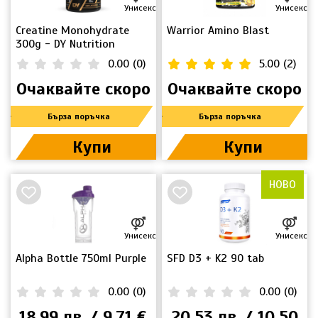
Унисекс
Унисекс
Creatine Monohydrate
Warrior Amino Blast
300g - DY Nutrition
0.00
(
0
)
5.00
(
2
)
Очаквайте скоро
Очаквайте скоро
Бърза поръчка
Бърза поръчка
Купи
Купи
НОВО
Унисекс
Унисекс
Alpha Bottle 750ml Purple
SFD D3 + K2 90 tab
0.00
(
0
)
0.00
(
0
)
18.99 лв. / 9.71 €
20.53 лв. / 10.50