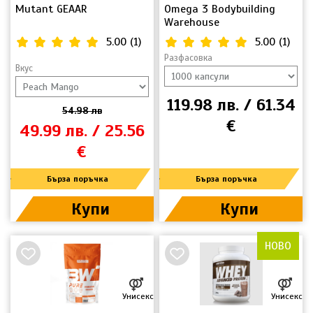
Mutant GEAAR
Omega 3 Bodybuilding
Warehouse
5.00
(
1
)
5.00
(
1
)
Разфасовка
Вкус
119.98 лв. / 61.34
54.98 лв
€
49.99 лв. / 25.56
€
Бърза поръчка
Бърза поръчка
Купи
Купи
НОВО
Унисекс
Унисекс