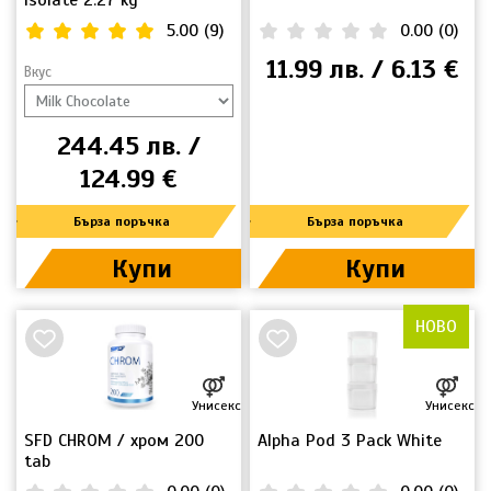
Isolate 2.27 kg
5.00
(
9
)
0.00
(
0
)
11.99 лв. / 6.13 €
Вкус
244.45 лв. /
124.99 €
Бърза поръчка
Бърза поръчка
Купи
Купи
НОВО
Унисекс
Унисекс
SFD CHROM / хром 200
Alpha Pod 3 Pack White
tab