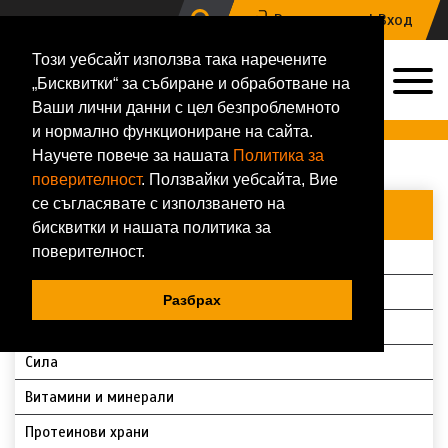
Регистрация |
Вход
Този уебсайт използва така наречените
0
„Бисквитки“ за събиране и обработване на
0884 133 648
Ваши лични данни с цел безпроблемното
Онлайн магазин за хранителни добавки и фитнес аксесоари
и нормално функциониране на сайта.
Научете повече за нашата
Политика за
Начало
Магазин
Промоции
поверителност
. Ползвайки уебсайта, Вие
се съгласявате с използването на
ВСИЧКИ КАТЕГОРИИ
бисквитки и нашата политика за
поверителност.
Протеини
Аминокиселини
Разбрах
За дами
Сила
Витамини и минерали
Протеинови храни