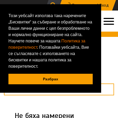
Регистрация |
Вход
Този уебсайт използва така наречените
0
„Бисквитки“ за събиране и обработване на
0884 133 648
Ваши лични данни с цел безпроблемното
Онлайн магазин за хранителни добавки и фитнес аксесоари
и нормално функциониране на сайта.
Научете повече за нашата
Политика за
Начало
Магазин
Grenade
поверителност
. Ползвайки уебсайта, Вие
Grenade
се съгласявате с използването на
бисквитки и нашата политика за
Подреди по
поверителност.
Покажи по
Разбрах
Филтри
Не бяха намерени