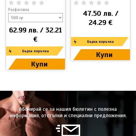
(цинков хелат) PRO FUEL
Разфасовка
0.00
(
0
)
0.00
(
0
)
47.50 лв. /
24.29 €
62.99 лв. / 32.21
€
Бърза поръчка
Бърза поръчка
Купи
Купи
Абонирай се за нашия бюлетин с полезна
информация, отстъпки и специални предложения.