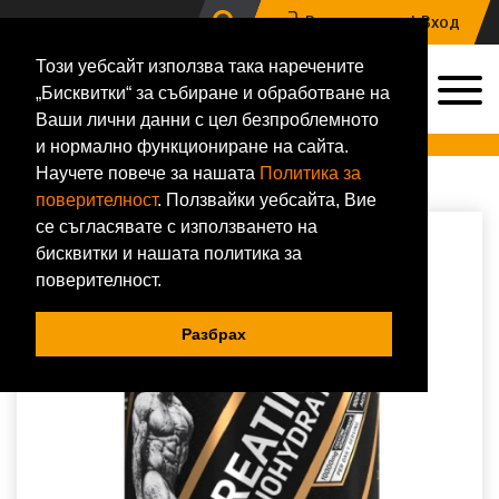
Регистрация |
Вход
Този уебсайт използва така наречените
0
„Бисквитки“ за събиране и обработване на
0884 133 648
Ваши лични данни с цел безпроблемното
Онлайн магазин за хранителни добавки и фитнес аксесоари
и нормално функциониране на сайта.
Научете повече за нашата
Политика за
Начало
Сила
Креатинови продукти
Dorian Yates Nutrition
Creatine Monohydrate 300g - DY Nutrition
поверителност
. Ползвайки уебсайта, Вие
се съгласявате с използването на
бисквитки и нашата политика за
поверителност.
Разбрах