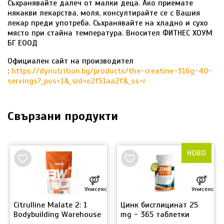
Съхранявайте далеч от малки деца. Ако приемате
някакви лекарства, моля, консултирайте се с Вашия
лекар преди употреба. Съхранявайте на хладно и сухо
място при стайна температура. Вносител ФИТНЕС ХОУМ
БГ ЕООД
Официален сайт на производител
:
https://dynutrition.bg/products/the-creatine-316g-40-
servings?_pos=1&_sid=e2f51aa2f&_ss=r
Свързани продукти
НОВО
Унисекс
Унисекс
Citrulline Malate 2: 1
Цинк бисглицинат 25 ​​
Bodybuilding Warehouse
mg - 365 таблетки