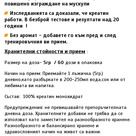
повишено изграждане на мускули
Изследванията са доказали, че креатин
работи. В безброй тестове и резултати над 20
години !
Без аромат - добавете го към пред и след
тренировъчния ви прием.
Хранителни стойности и прием
:
Размер на доза-
5гр / 60
дози в опаковка
Начин на прием: Приемайте 1 лъжичка (5гр.)
дневно,като разбъркате в 200-250мл вода,сок или от
любимата ви напитка.
Състав: 100% креатин монохидрат
Предупреждения: не превишавайте препоръчителната
дневна доза. Хранителните добавки не трябва да се
използват като заместител на разнообразното хранене.
Разнообразното и балансирано хранене и
здравословният начин на живот са важни.