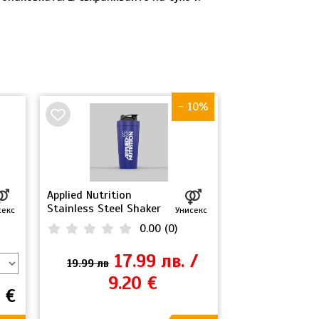
- 10%
НОВО
Applied Nutrition
BSN SYNTHA-6®
Stainless Steel Shaker
(5lb)
секс
Унисекс
Blue
0.00
(
0
)
17.99 лв. /
Очаква
19.99 лв
9.20 €
 €