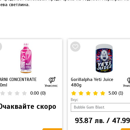
ева светлина.
ARNI CONCENTRATE
Gorillalpha Yeti Juice
0ml
480g
Унисекс
Уни
0.00
(
0
)
5.00
(
1
)
Вкус
Очаквайте скоро
93.87 лв. / 47.99