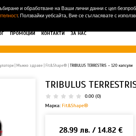
а събиране и обработване на Ваши лични данни с цел безпр
ителност
. Ползвайки уебсайта, Вие се съгласявате с използ
ОГ
ПРОМОЦИИ
КОНТАКТИ
ЗА НАС
улатори
Мъжко здраве
Fit&Shape®
TRIBULUS TERRESTRIS – 120 капсули
TRIBULUS TERRESTRIS
0.00
(
0
)
Марка:
Fit&Shape®
28.99 лв. / 14.82 €