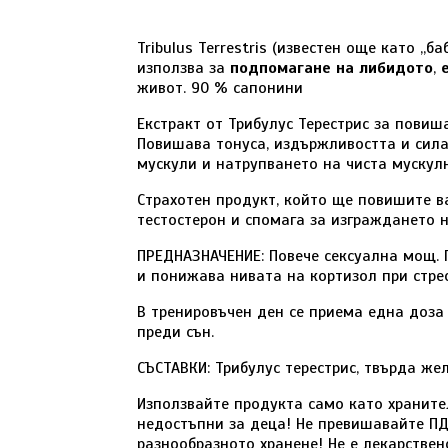
Tribulus Terrestris (известен още като „
използва за
подпомагане на либидото
,
живот. 90 % сапонини
Екстракт от Трибулус Терестрис за повиш
Повишава тонуса, издържливостта и сила
мускули и натрупването на чиста мускул
Страхотен продукт, който ще повишите в
тестостерон и спомага за изграждането 
ПРЕДНАЗНАЧЕНИЕ: Повече сексуална мощ. 
и понижава нивата на кортизол при стрес
В тренировъчен ден се приема една доза 
преди сън.
СЪСТАВКИ: Трибулус терестрис, твърда же
Използвайте продукта само като храните
недостъпни за деца! Не превишавайте ПД
разнообразното хранене! Не е лекарствен