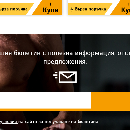
+
Купи
Ку
ърза поръчка
Бърза поръчка
ашия бюлетин с полезна информация, отс
предложения.
 условия
на сайта за получаване на бюлетина.