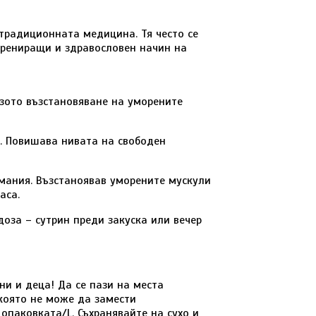
в традиционната медицина. Тя често се
 трениращи и здравословен начин на
рзото възстановяване на уморените
с. Повишава нивата на свободен
имания. Възстаноявав уморените мускули
аса.
доза – сутрин преди закуска или вечер
ни и деца! Да се пази на места
 която не може да замести
 опаковката/L. Съхранявайте на сухо и