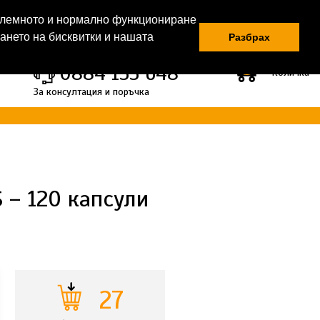
облемното и нормално функциониране
Регистрация |
Вход
ването на бисквитки и нашата
Разбрах
0
0884 133 648
Количка
За консултация и поръчка
 – 120 капсули
27