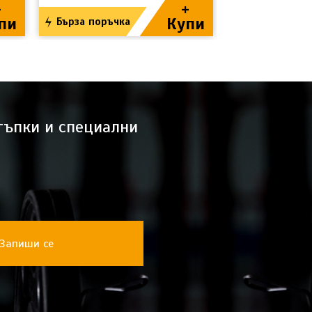
+
+
пи
Купи
Бърза поръчка
Бърза поръч
тъпки и специални