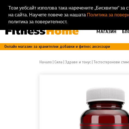
19203
Този уебсайт използва така наречените „Бисквитки“ з
Доволни клиенти
на сайта. Научете повече за нашата
Политика за повер
политика за поверителност.
МАГАЗИН
БЛ
Онлайн магазин за хранителни добавки и фитнес аксесоари
Начало
Сила
Здраве и тонус
Тестостеронови стим