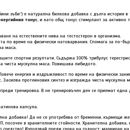
бабини зъби“) е натурална билкова добавка с дълга история 
енергийния тонус
, и като общ тонус стимулант за активно
аване на естествените нива на тестостерон в организма.
та по време на физически натоварвания. Спомага за по-бъ
на маса.
ашите спортни резултати. Съдържа 100% трибулус терестри
на чиста мускулна маса. Повишава либидото.
Повече енергия и издръжливост по време на физически зан
. Засилва протеиновия синтез и изгражда чиста мускулна м
преди тренировка. В не тренировъчен ден се приемат една 
латинова капсула.
лна добавка! Да не се употребява от бременни, кърмещи же
П, посочен в хранителните стойности. Хранителна добавка,
о средство! Използвай преди срока на годност: маркиран на