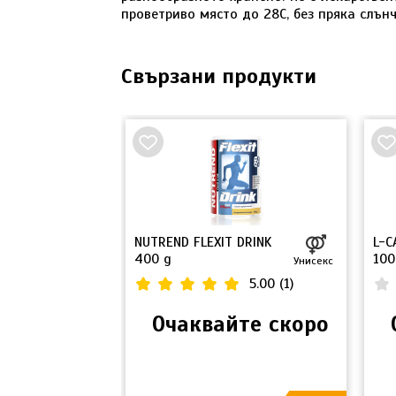
проветриво място до 28С, без пряка слънч
Свързани продукти
НОВО
nder
NUTREND FLEXIT DRINK
L-C
ack
400 g
100
Унисекс
Унисекс
0.00
(
0
)
5.00
(
1
)
 / 5.11 €
Очаквайте скоро