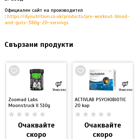
Официален сайт на производител
:
https://dynutrition.co.uk/products/pre-workout-blood-
and-guts-380g-20-servings
Свързани продукти
Унисекс
Унисекс
Zoomad Labs
ACTIVLAB PSYCHOBIOTIC
Moonstruck II 510g
20 kap
0.00
(
0
)
0.00
(
0
)
Очаквайте
Очаквайте
скоро
скоро