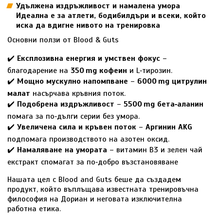
Удължена издръжливост и намалена умора
Идеална е за атлети, бодибилдъри и всеки, който
иска да вдигне нивото на тренировка
Основни ползи от Blood & Guts
✔️
Експлозивна енергия и умствен фокус
–
благодарение на
350 mg кофеин
и L‑тирозин.
✔️
Мощно мускулно напомпване
–
6000 mg цитрулин
малат
насърчава кръвния поток.
✔️
Подобрена издръжливост
–
5500 mg бета‑аланин
помага за по‑дълги серии без умора.
✔️
Увеличена сила и кръвен поток
–
Аргинин AKG
подпомага производството на азотен оксид.
✔️
Намаляване на умората
– витамин B3 и зелен чай
екстракт спомагат за по‑добро възстановяване
Нашата цел с Blood and Guts беше да създадем
продукт, който въплъщава известната тренировъчна
философия на Дориан и неговата изключителна
работна етика.