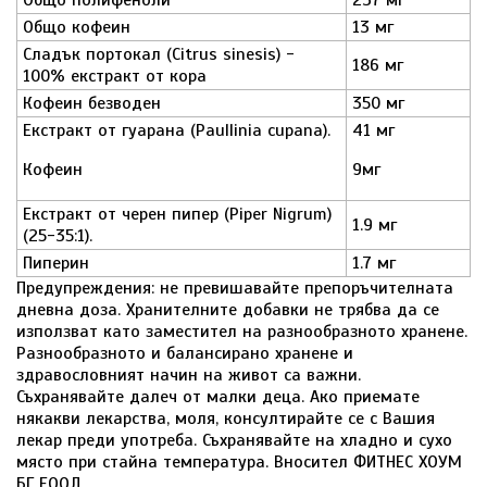
Общо полифеноли
237 мг
Общо кофеин
13 мг
Сладък портокал (Citrus sinesis) -
186 мг
100% екстракт от кора
Кофеин безводен
350 мг
Екстракт от гуарана (Paullinia cupana).
41 мг
Кофеин
9мг
Екстракт от черен пипер (Piper Nigrum)
1.9 мг
(25-35:1).
Пиперин
1.7 мг
Предупреждения: не превишавайте препоръчителната
дневна доза. Хранителните добавки не трябва да се
използват като заместител на разнообразното хранене.
Разнообразното и балансирано хранене и
здравословният начин на живот са важни.
Съхранявайте далеч от малки деца. Ако приемате
някакви лекарства, моля, консултирайте се с Вашия
лекар преди употреба. Съхранявайте на хладно и сухо
място при стайна температура. Вносител ФИТНЕС ХОУМ
БГ ЕООД