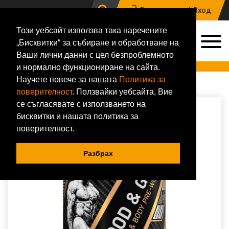
Регистрация |
Вход
Този уебсайт използва така наречените
0
„Бисквитки“ за събиране и обработване на
0884 133 648
Ваши лични данни с цел безпроблемното
Онлайн магазин за хранителни добавки и фитнес аксесоари
и нормално функциониране на сайта.
Научете повече за нашата
Политика за
Начало
Сила
Предтренировъчни и енергийни
Dorian Yates Nutrition
DY NUTRITION BLOOD & GUTS 380g
поверителност
. Ползвайки уебсайта, Вие
се съгласявате с използването на
бисквитки и нашата политика за
поверителност.
Разбрах