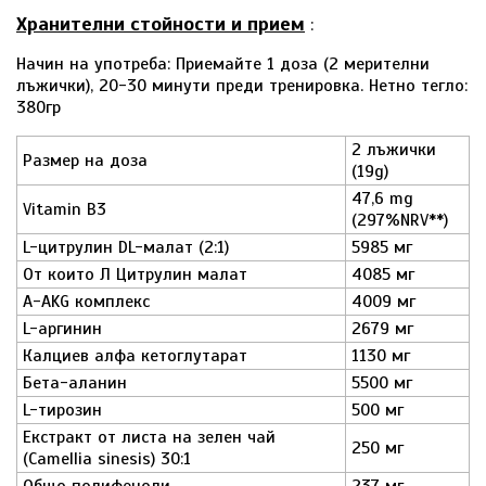
Хранителни стойности и прием
:
Начин на употреба: Приемайте 1 доза (2 мерителни
лъжички), 20-30 минути преди тренировка. Нетно тегло:
380гр
2 лъжички
Размер на доза
(19g)
47,6 mg
Vitamin B3
(297%NRV**)
L-цитрулин DL-малат (2:1)
5985 мг
От които Л Цитрулин малат
4085 мг
A-AKG комплекс
4009 мг
L-аргинин
2679 мг
Калциев алфа кетоглутарат
1130 мг
Бета-аланин
5500 мг
L-тирозин
500 мг
Екстракт от листа на зелен чай
250 мг
(Camellia sinesis) 30:1