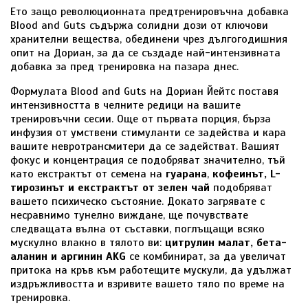
Ето защо революционната предтренировъчна добавка
Blood and Guts съдържа солидни дози от ключови
хранителни вещества, обединени чрез дългогодишния
опит на Дориан, за да се създаде най-интензивната
добавка за пред тренировка на пазара днес.
Формулата Blood and Guts на Дориан Йейтс поставя
интензивността в челните редици на вашите
тренировъчни сесии. Още от първата порция, бърза
инфузия от умствени стимуланти се задейства и кара
вашите невротрансмитери да се задействат. Вашият
фокус и концентрация се подобряват значително, тъй
като екстрактът от семена на
гуарана
,
кофеинът, L-
тирозинът и екстрактът от зелен чай
подобряват
вашето психическо състояние. Докато загрявате с
несравнимо тунелно виждане, ще почувствате
следващата вълна от съставки, поглъщащи всяко
мускулно влакно в тялото ви:
цитрулин малат, бета-
аланин и аргинин AKG
се комбинират, за да увеличат
притока на кръв към работещите мускули, да удължат
издръжливостта и взривите вашето тяло по време на
тренировка.