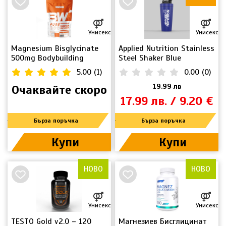
Унисекс
Унисекс
Magnesium Bisglycinate
Applied Nutrition Stainless
500mg Bodybuilding
Steel Shaker Blue
Warehouse
5.00
(
1
)
0.00
(
0
)
Очаквайте скоро
19.99 лв
17.99 лв. / 9.20 €
Бърза поръчка
Бърза поръчка
Купи
Купи
НОВО
НОВО
Унисекс
Унисекс
TESTO Gold v2.0 – 120
Магнезиев Бисглицинат