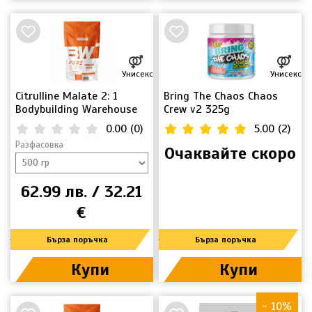
Унисекс
Унисекс
Citrulline Malate 2: 1
Bring The Chaos Chaos
Bodybuilding Warehouse
Crew v2 325g
0.00
(
0
)
5.00
(
2
)
Разфасовка
Очаквайте скоро
62.99 лв. / 32.21
€
Бърза поръчка
Бърза поръчка
Купи
Купи
- 10%
НОВО