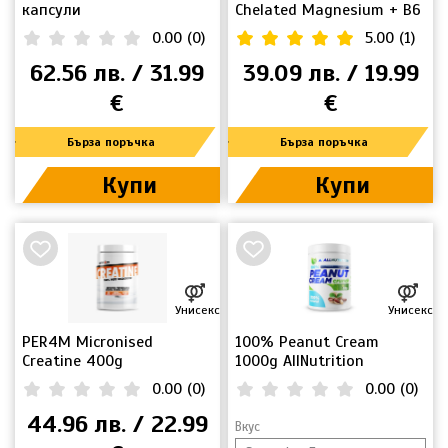
капсули
Chelated Magnesium + B6
180таб.
0.00
(
0
)
5.00
(
1
)
62.56 лв. / 31.99
39.09 лв. / 19.99
€
€
Бърза поръчка
Бърза поръчка
Купи
Купи
Унисекс
Унисекс
PER4M Micronised
100% Peanut Cream
Creatine 400g
1000g AllNutrition
0.00
(
0
)
0.00
(
0
)
44.96 лв. / 22.99
Вкус