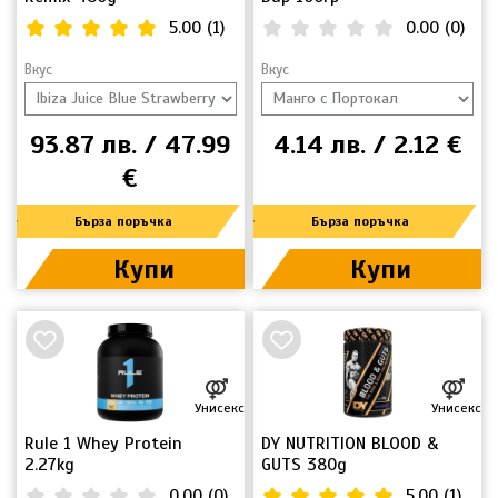
5.00
(
1
)
0.00
(
0
)
Вкус
Вкус
93.87 лв. / 47.99
4.14 лв. / 2.12 €
€
Бърза поръчка
Бърза поръчка
Купи
Купи
Унисекс
Унисекс
Rule 1 Whey Protein
DY NUTRITION BLOOD &
2.27kg
GUTS 380g
0.00
(
0
)
5.00
(
1
)