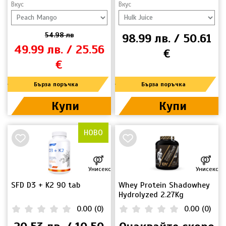
Вкус
Вкус
54.98 лв
98.99 лв. / 50.61
49.99 лв. / 25.56
€
€
Бърза поръчка
Бърза поръчка
Купи
Купи
НОВО
Унисекс
Унисекс
SFD D3 + K2 90 tab
Whey Protein Shadowhey
Hydrolyzed 2.27Kg
0.00
(
0
)
0.00
(
0
)