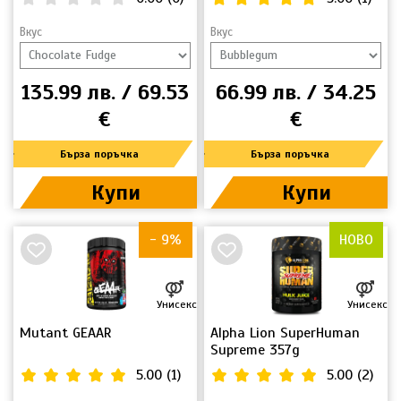
Вкус
Вкус
135.99 лв. / 69.53
66.99 лв. / 34.25
€
€
Бърза поръчка
Бърза поръчка
Купи
Купи
НОВО
- 9%
НОВО
Унисекс
Унисекс
Mutant GEAAR
Alpha Lion SuperHuman
Supreme 357g
5.00
(
1
)
5.00
(
2
)