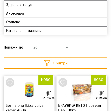
Здраве и тонус
Аксесоари
Стакове
Изгаряне на мазнини
Покажи по
Филтри
НОВО
НОВО
Унисекс
Унисекс
Gorillalpha Ibiza Juice
БРАУНИ® КЕТО Протеин
Remix 480g
Бар 100гр