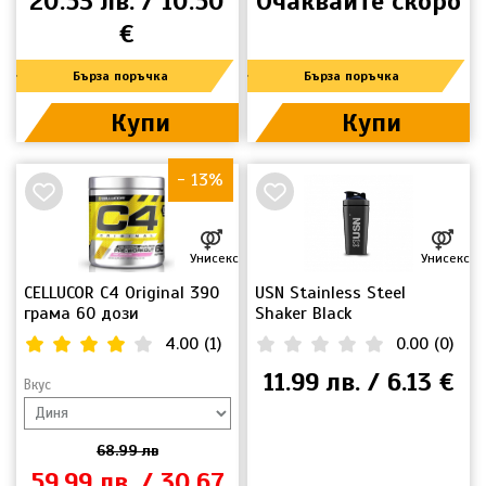
20.53 лв. / 10.50
Очаквайте скоро
€
Бърза поръчка
Бърза поръчка
Купи
Купи
- 13%
Унисекс
Унисекс
CELLUCOR C4 Original 390
USN Stainless Steel
грама 60 дози
Shaker Black
4.00
(
1
)
0.00
(
0
)
11.99 лв. / 6.13 €
Вкус
68.99 лв
59.99 лв. / 30.67