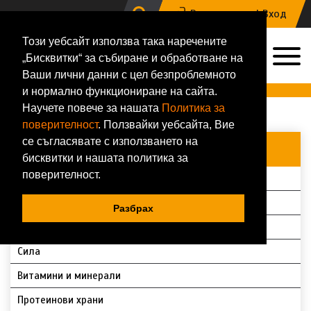
Регистрация |
Вход
Този уебсайт използва така наречените
0
„Бисквитки“ за събиране и обработване на
0884 133 648
Ваши лични данни с цел безпроблемното
Онлайн магазин за хранителни добавки и фитнес аксесоари
и нормално функциониране на сайта.
Научете повече за нашата
Политика за
Начало
Магазин
Всички продукти
поверителност
. Ползвайки уебсайта, Вие
се съгласявате с използването на
ВСИЧКИ КАТЕГОРИИ
бисквитки и нашата политика за
поверителност.
Протеини
Аминокиселини
Разбрах
За дами
Сила
Витамини и минерали
Протеинови храни