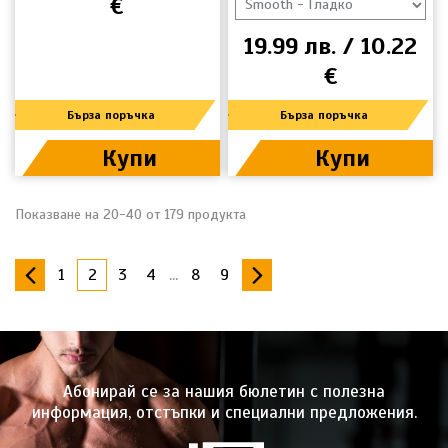
€
19.99 лв. / 10.22
€
Бърза поръчка
Бърза поръчка
Купи
Купи
Показване на 20-40 от 179 продукта
1
2
3
4
...
8
9
Абонирай се за нашия бюлетин с полезна
информация, отстъпки и специални предложения.